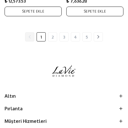
₺ 12,573.53
₺ 7,636.28
SEPETE EKLE
SEPETE EKLE
1
2
3
4
5
Altın
Pırlanta
Müşteri Hizmetleri