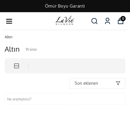
Ömür Boyu Garanti
0
Altın
Altın
91
ürün
Son eklenen