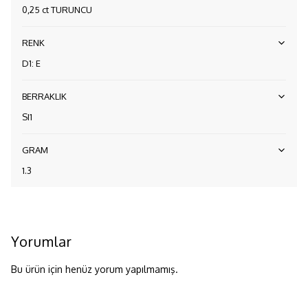
0,25 ct TURUNCU
RENK
D1: E
BERRAKLIK
SI1
GRAM
1.3
Yorumlar
Bu ürün için henüz yorum yapılmamış.