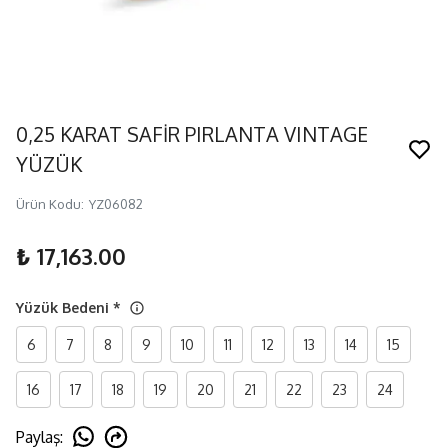
0,25 KARAT SAFİR PIRLANTA VINTAGE
YÜZÜK
Ürün Kodu
:
YZ06082
₺ 17,163.00
Yüzük Bedeni
*
6
7
8
9
10
11
12
13
14
15
16
17
18
19
20
21
22
23
24
Paylaş
: