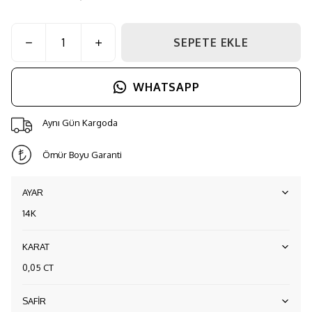
SEPETE EKLE
WHATSAPP
Aynı Gün Kargoda
Ömür Boyu Garanti
AYAR
14K
KARAT
0,05 CT
SAFİR