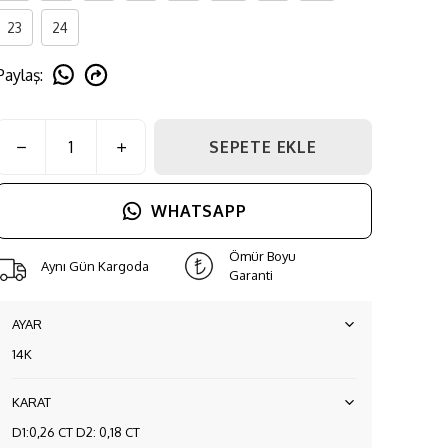
23
24
Paylaş
:
SEPETE EKLE
WHATSAPP
Ömür Boyu
Aynı Gün Kargoda
Garanti
AYAR
14K
KARAT
D1:0,26 CT D2: 0,18 CT