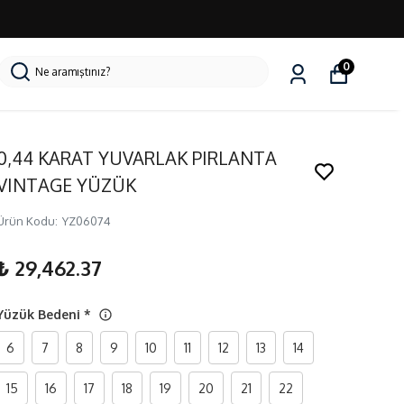
0
0,44 KARAT YUVARLAK PIRLANTA
VINTAGE YÜZÜK
Ürün Kodu
:
YZ06074
₺ 29,462.37
Yüzük Bedeni
*
6
7
8
9
10
11
12
13
14
15
16
17
18
19
20
21
22