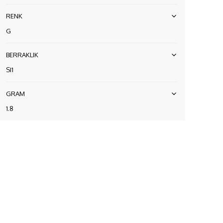
RENK
G
BERRAKLIK
SI1
GRAM
1.8