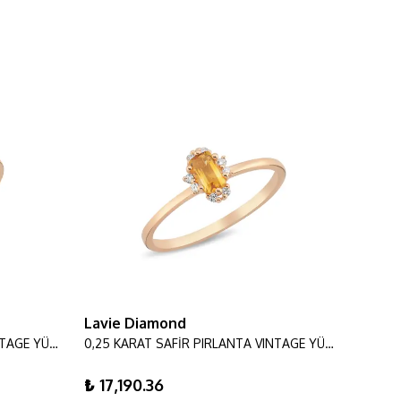
Lavie Diamond
Lavie
0,23 KARAT SAFİR PIRLANTA VINTAGE YÜZÜK
0,25 KARAT SAFİR PIRLANTA VINTAGE YÜZÜK
₺ 17,190.36
₺ 23,