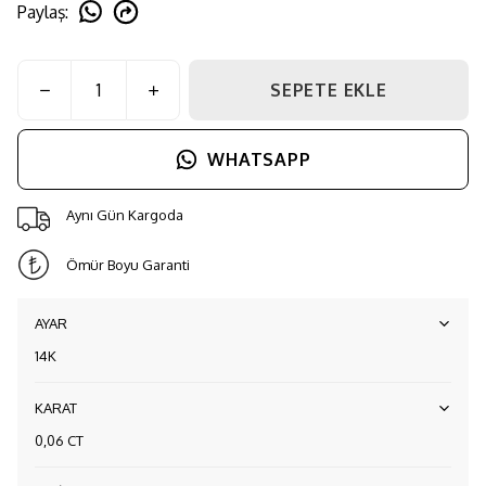
Paylaş
:
SEPETE EKLE
WHATSAPP
Aynı Gün Kargoda
Ömür Boyu Garanti
AYAR
14K
KARAT
0,06 CT