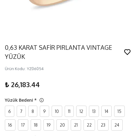
0,63 KARAT SAFİR PIRLANTA VINTAGE
YÜZÜK
Ürün Kodu
:
YZ06054
₺ 26,183.44
Yüzük Bedeni
*
6
7
8
9
10
11
12
13
14
15
16
17
18
19
20
21
22
23
24