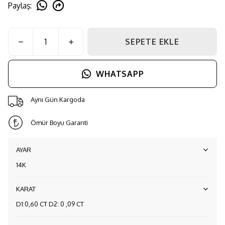
Paylaş
:
SEPETE EKLE
WHATSAPP
Aynı Gün Kargoda
Ömür Boyu Garanti
AYAR
14K
KARAT
D1:0,60 CT D2: 0 ,09 CT