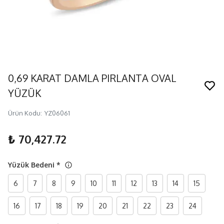
0,69 KARAT DAMLA PIRLANTA OVAL
YÜZÜK
Ürün Kodu
:
YZ06061
₺ 70,427.72
Yüzük Bedeni
*
6
7
8
9
10
11
12
13
14
15
16
17
18
19
20
21
22
23
24