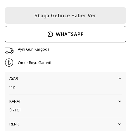
Stoğa Gelince Haber Ver
WHATSAPP
Aynı Gün Kargoda
Ömür Boyu Garanti
AYAR
14K
KARAT
0.71 CT
RENK