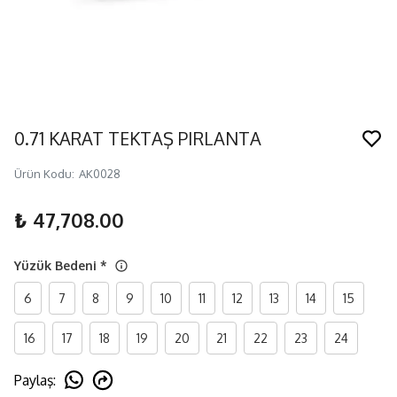
0.71 KARAT TEKTAŞ PIRLANTA
Ürün Kodu
:
AK0028
₺ 47,708.00
Yüzük Bedeni
*
6
7
8
9
10
11
12
13
14
15
16
17
18
19
20
21
22
23
24
Paylaş
: