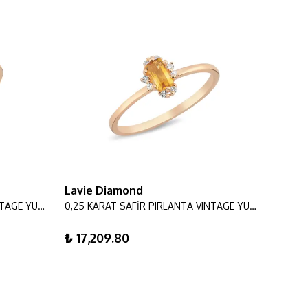
Lavie Diamond
Lavie
0,23 KARAT SAFİR PIRLANTA VINTAGE YÜZÜK
0,25 KARAT SAFİR PIRLANTA VINTAGE YÜZÜK
₺ 17,209.80
₺ 23,