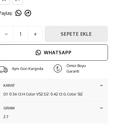
Paylaş
:
SEPETE EKLE
WHATSAPP
Ömür Boyu
Aynı Gün Kargoda
Garanti
KARAT
D1: 0.56 Ct H Color VS2 D2: 0.42 Ct G Color SI2
GRAM
2.7