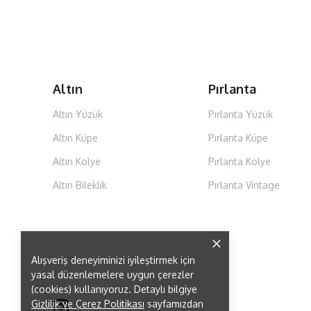
Altın
Pırlanta
Altın Yüzük
Pırlanta Yüzük
Altın Küpe
Pırlanta Küpe
Altın Kolye
Pırlanta Kolye
Altın Bileklik
Pırlanta Vintage
Alışveriş deneyiminizi iyileştirmek için
yasal düzenlemelere uygun çerezler
(cookies) kullanıyoruz. Detaylı bilgiye
Gizlilik ve Çerez Politikası
sayfamızdan