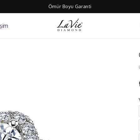
Ömür Boyu Garanti
işim