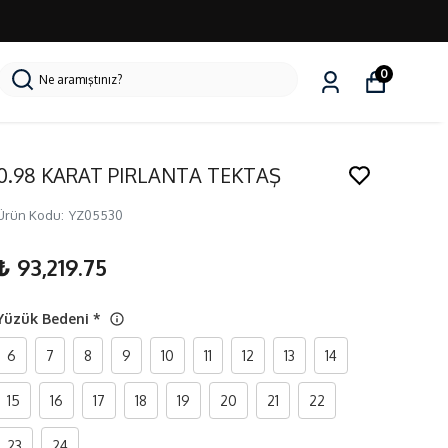
0
0.98 KARAT PIRLANTA TEKTAŞ
Ürün Kodu
:
YZ05530
₺ 93,219.75
Yüzük Bedeni
*
6
7
8
9
10
11
12
13
14
15
16
17
18
19
20
21
22
23
24