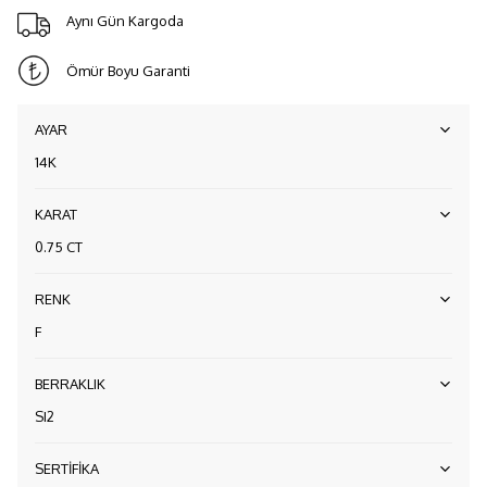
Aynı Gün Kargoda
Ömür Boyu Garanti
AYAR
14K
KARAT
0.75 CT
RENK
F
BERRAKLIK
SI2
SERTİFİKA