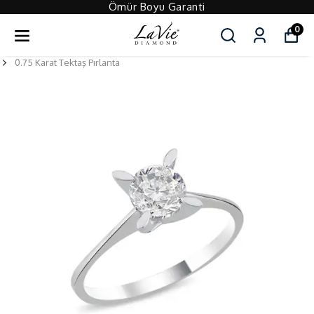
Ömür Boyu Garanti
0
0.75 Karat Tektaş Pırlanta