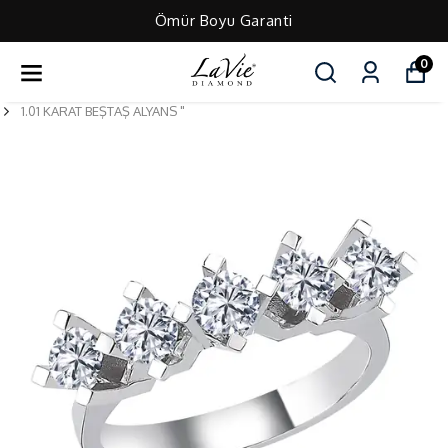
Ömür Boyu Garanti
0
1.01 KARAT BEŞTAŞ ALYANS "