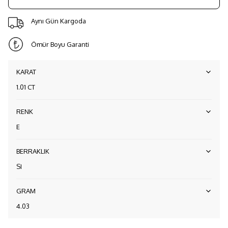
Aynı Gün Kargoda
Ömür Boyu Garanti
KARAT
1.01 CT
RENK
E
BERRAKLIK
SI
GRAM
4.03