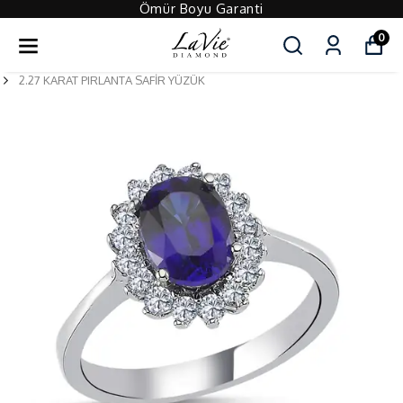
Ömür Boyu Garanti
0
2.27 KARAT PIRLANTA SAFİR YÜZÜK