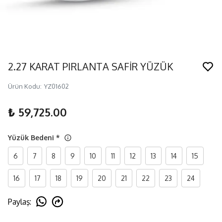
2.27 KARAT PIRLANTA SAFİR YÜZÜK
Ürün Kodu
:
YZ01602
₺ 59,725.00
Yüzük Bedeni
*
6
7
8
9
10
11
12
13
14
15
16
17
18
19
20
21
22
23
24
Paylaş
: