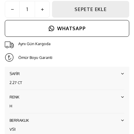
SEPETE EKLE
WHATSAPP
Aynı Gün Kargoda
Ömür Boyu Garanti
SAFİR
2.27 CT
RENK
H
BERRAKLIK
VS1