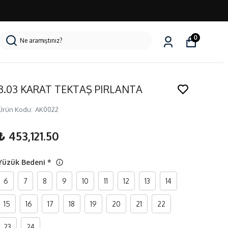
0
3.03 KARAT TEKTAŞ PIRLANTA
Ürün Kodu
:
AK0022
₺ 453,121.50
Yüzük Bedeni
*
6
7
8
9
10
11
12
13
14
15
16
17
18
19
20
21
22
23
24