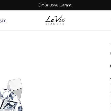
Ömür Boyu Garanti
işim