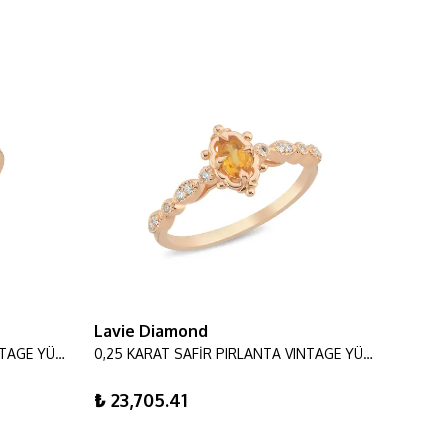
Lavie Diamond
Lavie
0,23 KARAT SAFİR PIRLANTA VINTAGE YÜZÜK
0,25 KARAT SAFİR PIRLANTA VINTAGE YÜZÜK
₺ 23,705.41
₺ 17,1