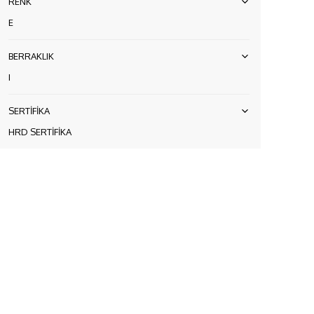
RENK
E
BERRAKLIK
I
SERTİFİKA
HRD SERTİFİKA