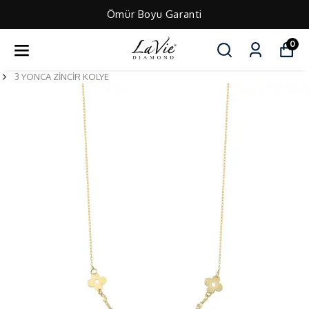
Ömür Boyu Garanti
0
3 YONCA ZİNCİR KOLYE