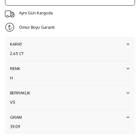
Aynı Gün Kargoda
Ömür Boyu Garanti
KARAT
2.65 CT
RENK
H
BERRAKLIK
VS
GRAM
39.09