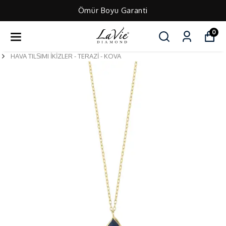
Ömür Boyu Garanti
0
HAVA TILSIMI İKİZLER - TERAZİ - KOVA